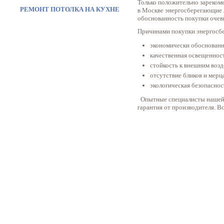
Только положительно зареком
РЕМОНТ ПОТОЛКА НА КУХНЕ
в Москве энергосберегающие л
обоснованность покупки очев
Причинами покупки энергосб
экономически обоснованн
качественная освещеннос
стойкость к внешним воз
отсутствие бликов и мерц
экологическая безопаснос
Опытные специалисты нашей к
гарантия от производителя. 
Публикации
Фото натяжных потолков