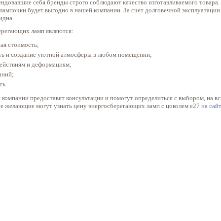
ендовавшие себя бренды строго соблюдают качество изготавливаемого товара.
ампочки будет выгодно в нашей компании. За счет долговечной эксплуатации 
идна.
ерегающих ламп являются:
ая стоимость;
ть и создание уютной атмосферы в любом помещении;
действиям и деформациям;
аний;
ть.
омпании предоставят консультации и помогут определиться с выбором, на вс
Все желающие могут узнать цену энергосберегающих ламп с цоколем е27
на сай
Двухуровневые натяжные потолки