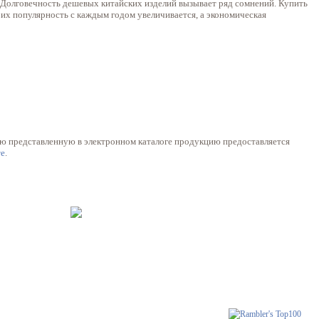
 Долговечность дешевых китайских изделий вызывает ряд сомнений. Купить
их популярность с каждым годом увеличивается, а экономическая
ю представленную в электронном каталоге продукцию предоставляется
те
.
© Фрацузские натяжные потолки
Еврострой 2015 г.