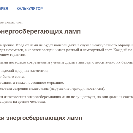
ЕРЕЯ
КАЛЬКУЛЯТОР
берегающих ламп
 энергосберегающих ламп
 зрение. Вред от ламп не будет нанесен даже в случае неаккуратного обращен
дет незаметен, а человек воспринимает ровный и комфортный свет. Каждый п
ением гарантии.
ламп позволило современным ученым сделать выводы относительно их безопа
 изделий вредных элементов;
т белого света;
ьсации, а также постоянное мерцание;
еловека секреции мелатонина (нарушение периодичности сна).
ля изготовления энергосберегающих ламп не существует, но они должны соо
щения на зрение человека.
ки энергосберегающих ламп