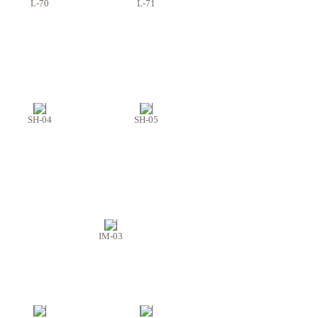
L-70
L-71
SH-04
SH-05
IM-03