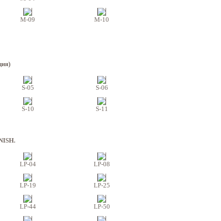
M-09
M-10
ция)
S-05
S-06
S-10
S-11
NISH.
LP-04
LP-08
LP-19
LP-25
LP-44
LP-50