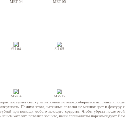
MET-04
MET-05
SU-04
SU-05
MV-04
MV-05
рая поступает сверху на натяжной потолок, собирается на пленке и после
оверхность. Помимо этого, натяжные потолки не меняют цвет и фактуру с
- губкой при помощи любого моющего средства. Чтобы убрать после этой
в нашем каталоге потолков звоните, наши специалисты порекомендуют Вам