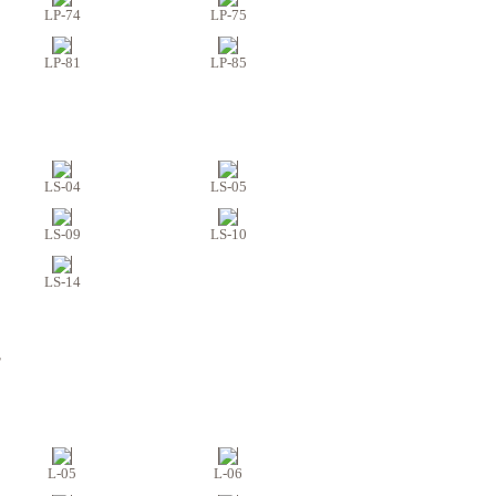
LP-74
LP-75
LP-81
LP-85
LS-04
LS-05
LS-09
LS-10
LS-14
T
L-05
L-06