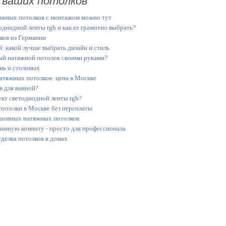
 ваших потолков
яжных потолков с монтажом можно тут
диодной ленты rgb и как ее грамотно выбрать?
ков из Германии
й: какой лучше выбрать дизайн и стиль
ый натяжной потолок своими руками?
нь и столовых
атяжных потолков: цена в Москве
в для ванной?
кт светодиодной ленты rgb?
потолки в Москве без переплаты
сшовных натяжных потолков
ванную комнату - просто для профессионала
тделка потолков в домах