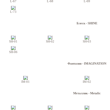
L-67
L-68
L-69
L-73
Блеск - SHINE
SH-01
SH-02
SH-03
SH-06
Фантазия - IMAGINATION
IM-01
IM-02
Металлик - Metalic