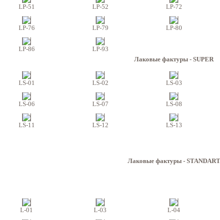
LP-51
LP-52
LP-72
LP-76
LP-79
LP-80
LP-86
LP-93
Лаковые фактуры - SUPER
LS-01
LS-02
LS-03
LS-06
LS-07
LS-08
LS-11
LS-12
LS-13
Лаковые фактуры - STANDAR
L-01
L-03
L-04