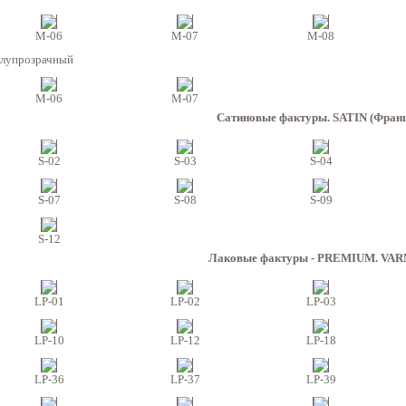
M-06
M-07
M-08
лупрозрачный
M-06
M-07
Сатиновые фактуры. SATIN (Фран
S-02
S-03
S-04
S-07
S-08
S-09
S-12
Лаковые фактуры - PREMIUM. VAR
LP-01
LP-02
LP-03
LP-10
LP-12
LP-18
LP-36
LP-37
LP-39