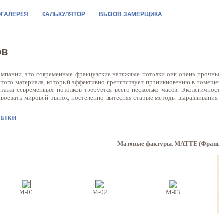
ОГАЛЕРЕЯ
КАЛЬКУЛЯТОР
ВЫЗОВ ЗАМЕРЩИКА
ов
ании, это современные французские натяжные потолки они очень прочные, 
истого материала, который эффективно препятствует проникновению в помещен
тажа современных потолков требуется всего несколько часов. Экологичност
завоевать мировой рынок, постепенно вытесняя старые методы выравнивания 
ОЛКИ
Матовые фактуры. MATTE (Франц
M-01
M-02
M-03