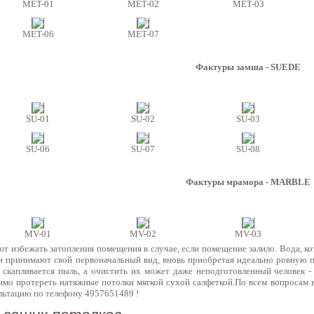
MET-01
MET-02
MET-03
MET-06
MET-07
Фактуры замша - SUEDE
SU-01
SU-02
SU-03
SU-06
SU-07
SU-08
Фактуры мрамора - MARBLE
MV-01
MV-02
MV-03
избежать затопления помещения в случае, если помещение залило. Вода, кото
и принимают свой первоначальный вид, вновь приобретая идеально ровную п
 скапливается пыль, а очистить их может даже неподготовленный человек 
мо протереть натяжные потолки мягкой сухой салфеткой.По всем вопросам 
ультацию по телефону 4957651489 !