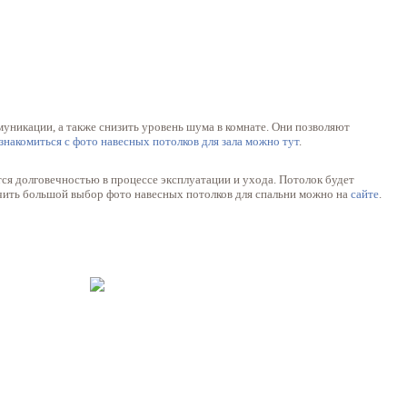
уникации, а также снизить уровень шума в комнате. Они позволяют
знакомиться с фото навесных потолков для зала можно тут
.
ся долговечностью в процессе эксплуатации и ухода. Потолок будет
учить большой выбор фото навесных потолков для спальни можно на
сайте
.
© Фрацузские натяжные потолки
Еврострой 2015 г.