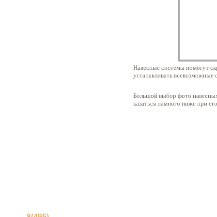
Навесные системы помогут скр
устанавливать всевозможные 
Большой выбор фото навесных 
казаться намного ниже при ег
Публикации
Фото натяжных потолков
8(495)