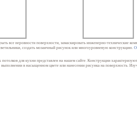
ыть все неровности поверхности, замаскировать инженерно-технические комм
светильники, создать мозаичный рисунок или многоуровневую конструкцию.
О
потолков для кухни представлен на нашем сайте. Конструкции характеризуют
о выполнении в насыщенном цвете или нанесении рисунка на поверхность. Из
Двухуровневые натяжные потолки