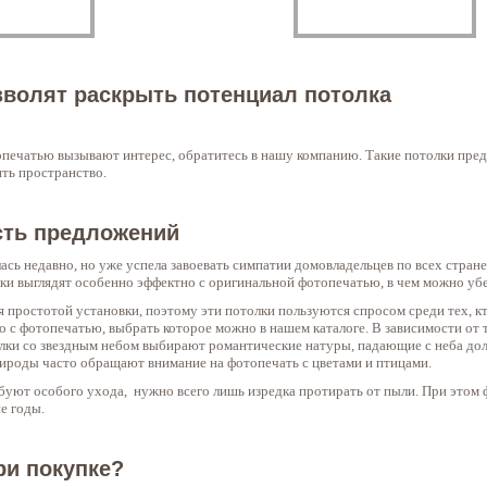
волят раскрыть потенциал потолка
опечатью вызывают интерес, обратитесь в нашу компанию. Такие потолки пре
ть пространство.
сть предложений
ась недавно, но уже успела завоевать симпатии домовладельцев по всех стра
лки выглядят особенно эффектно с оригинальной фотопечатью, в чем можно уб
простотой установки, поэтому эти потолки пользуются спросом среди тех, кт
 с фотопечатью, выбрать которое можно в нашем каталоге. В зависимости от 
лки со звездным небом выбирают романтические натуры, падающие с неба до
рироды часто обращают внимание на фотопечать с цветами и птицами.
буют особого ухода, нужно всего лишь изредка протирать от пыли. При этом 
е годы.
ри покупке?