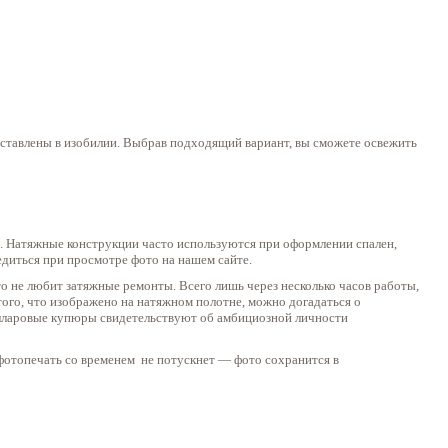
дставлены в изобилии. Выбрав подходящий вариант, вы сможете освежить
не. Натяжные конструкции часто используются при оформлении спален,
едиться при просмотре фото на нашем сайте.
о не любит затяжные ремонты. Всего лишь через несколько часов работы,
того, что изображено на натяжном полотне, можно догадаться о
лларовые купюры свидетельствуют об амбициозной личности
фотопечать со временем не потускнет — фото сохранится в