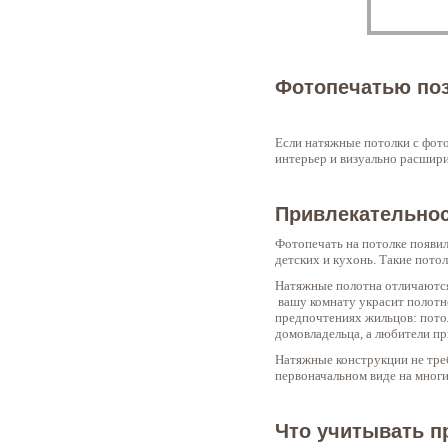
Фотопечатью поз
Если натяжные потолки с фот
интерьер и визуально расшири
Привлекательно
Фотопечать на потолке появил
детских и кухонь. Такие пото
Натяжные полотна отличаются 
вашу комнату украсит полотно
предпочтениях жильцов: пото
домовладельца, а любители п
Натяжные конструкции не тре
первоначальном виде на многи
Что учитывать п