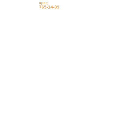
8(495)
© Фрацузские натяжные
потолки
765-14-89
Еврострой 2015 г.
Вызвать на замер
Задать вопрос
Обратный звонок