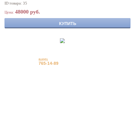
ID товара: 35
48000 руб.
Цена:
КУПИТЬ
8(495)
© Фрацузские натяжные
потолки
765-14-89
Еврострой 2015 г.
Вызвать на замер
Задать вопрос
Обратный звонок