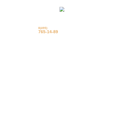
8(495)
© Фрацузские натяжные
потолки
765-14-89
Еврострой 2015 г.
Вызвать на замер
Задать вопрос
Обратный звонок