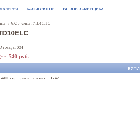
ОГАЛЕРЕЯ
КАЛЬКУЛЯТОР
ВЫЗОВ ЗАМЕРЩИКА
→
мпы
GX70 лампы T7TD10ELC
TD10ELC
D товара: 634
540 руб.
ена:
КУПИ
6400K прозрачное стекло 111х42