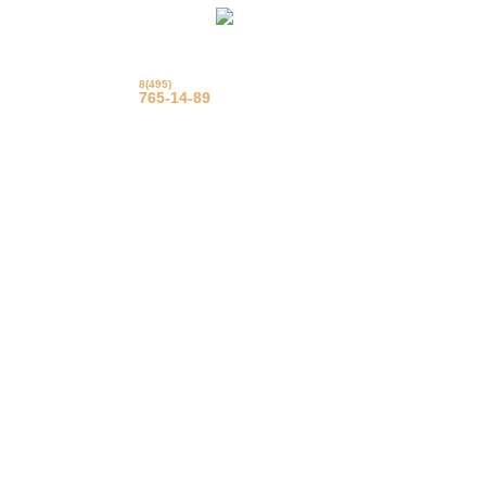
8(495)
© Фрацузские натяжные
потолки
765-14-89
Еврострой 2015 г.
Вызвать на замер
Задать вопрос
Обратный звонок