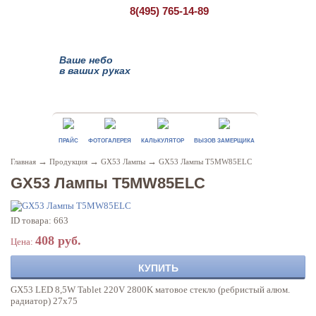
8(495)
765-14-89
Ваше небо
в ваших руках
ПРАЙС
ФОТОГАЛЕРЕЯ
КАЛЬКУЛЯТОР
ВЫЗОВ ЗАМЕРЩИКА
→
→
→
Главная
Продукция
GX53 Лампы
GX53 Лампы T5MW85ELC
GX53 Лампы T5MW85ELC
ID товара: 663
408 руб.
Цена:
КУПИТЬ
GX53 LED 8,5W Tablet 220V 2800K матовое стекло (ребристый алюм.
радиатор) 27x75