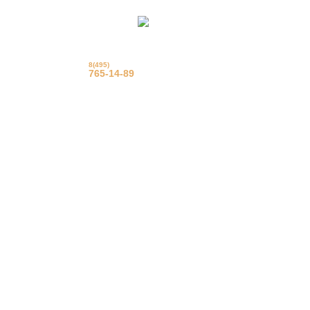
8(495)
© Фрацузские натяжные
потолки
765-14-89
Еврострой 2015 г.
Вызвать на замер
Задать вопрос
Обратный звонок