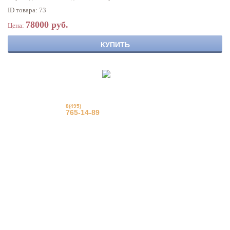
ID товара: 73
78000 руб.
Цена:
КУПИТЬ
8(495)
© Фрацузские натяжные
потолки
765-14-89
Еврострой 2015 г.
Вызвать на замер
Задать вопрос
Обратный звонок