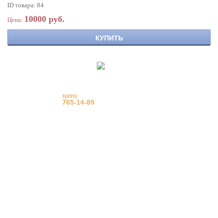
ID товара: 84
10000 руб.
Цена:
КУПИТЬ
8(495)
© Фрацузские натяжные
потолки
765-14-89
Еврострой 2015 г.
Вызвать на замер
Задать вопрос
Обратный звонок