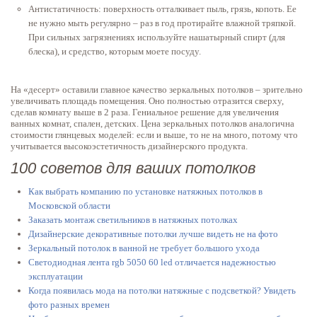
Антистатичность: поверхность отталкивает пыль, грязь, копоть. Ее
не нужно мыть регулярно – раз в год протирайте влажной тряпкой.
При сильных загрязнениях используйте нашатырный спирт (для
блеска), и средство, которым моете посуду.
На «десерт» оставили главное качество зеркальных потолков – зрительно
увеличивать площадь помещения. Оно полностью отразится сверху,
сделав комнату выше в 2 раза. Гениальное решение для увеличения
ванных комнат, спален, детских. Цена зеркальных потолков аналогична
стоимости глянцевых моделей: если и выше, то не на много, потому что
учитывается высокоэстетичность дизайнерского продукта.
100 советов для ваших потолков
Как выбрать компанию по установке натяжных потолков в
Московской области
Заказать монтаж светильников в натяжных потолках
Дизайнерские декоративные потолки лучше видеть не на фото
Зеркальный потолок в ванной не требует большого ухода
Светодиодная лента rgb 5050 60 led отличается надежностью
эксплуатации
Когда появилась мода на потолки натяжные с подсветкой? Увидеть
фото разных времен