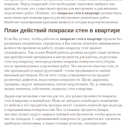
покраске. Перед покраской стен необходимо тщательно выбрать тип
краски, потому что существуют краски для внутренних и для внешних
отделочных работ. Понятно, что
покраска стен в квартире
должна быть
выполнена при помощи красок для внутренних ремонтных работ.
Наиболее популярными красками являются сегодня водоэмульсионные.
План действий покраски стен в квартире
Если Вы хотите, чтобы работы по
покраске стен в квартире
прошли без
различных неприятных сюрпризов, и Вы смогли затратить минимальное
количество времени на работу, нужно покраску стен заранее
спланировать. Так, в план Вашей работы должны входить такие пункты,
как приобретение материалов и инструментов для работы, подготовка
стен под покраску, непосредственно покраска поверхности и уборка
после произведенных отделочных работ. Что касается очистки стен, то
она производится перед грунтовкой - стены промываются слабым
мыльным раствором. После чего стены осматривается на предмет
различных дефектов, недостатков поверхности. Щели, царапины,
трещины следует зашпаклевать, потом загрунтовать. Ну, и, наконец,
можно начинать, собственно, покраску стен в квартире.
Дадим еще несколько советов для тех, кто решил произвести покраску
стен в квартире в первый раз. Итак, не забудьте освободить помещение
от мебели и тех предметов, которые могут служить помехой при подходе
к окрашиваемым поверхностям. Все остальные предметы (ковры,
люстры, полы) следует накрыть пленкой или брезентом, чтобы краска на
них не попадала. С окрашиваемой поверхности удаляются все элементы
приборов электроники, а также стенные розетки, электрические