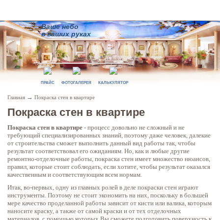
Ваше небо
в ваших руках
ПРАЙС
ФОТОГАЛЕРЕЯ
КАЛЬКУЛЯТОР
→
Главная
Покраска стен в квартире
Покраска стен в квартире
Покраска стен в квартире
- процесс довольно не сложный и не
требующий специализированных знаний, поэтому даже человек, далекие
от строительства сможет выполнить данный вид работы так, чтобы
результат соответствовал его ожиданиям. Но, как и любые другие
ремонтно-отделочные работы, покраска стен имеет множество нюансов,
правил, которые стоит соблюдать, если хотите, чтобы результат оказался
качественным и соответствующим всем нормам.
Итак, во-первых, одну из главных ролей в деле покраски стен играют
инструменты. Поэтому не стоит экономить на них, поскольку в большей
мере качество проделанной работы зависит от кисти или валика, которым
наносите краску, а также от самой краски и от тех отделочных
материалов, с помощью которых Вы сможете подготовить поверхность к