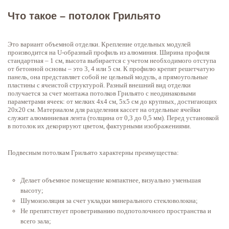
Что такое – потолок Грильято
Это вариант объемной отделки. Крепление отдельных модулей
производится на U-образный профиль из алюминия. Ширина профиля
стандартная – 1 см, высота выбирается с учетом необходимого отступа
от бетонной основы – это 3, 4 или 5 см. К профилю крепят решетчатую
панель, она представляет собой не цельный модуль, а прямоугольные
пластины с ячеистой структурой. Разный внешний вид отделки
получается за счет монтажа потолков Грильято с неодинаковыми
параметрами ячеек: от мелких 4х4 см, 5х5 см до крупных, достигающих
20х20 см. Материалом для разделения кассет на отдельные ячейки
служит алюминиевая лента (толщина от 0,3 до 0,5 мм). Перед установкой
в потолок их декорируют цветом, фактурными изображениями.
Подвесным потолкам Грильято характерны преимущества:
Делает объемное помещение компактнее, визуально уменьшая
высоту;
Шумоизоляция за счет укладки минерального стекловолокна;
Не препятствует проветриванию подпотолочного пространства и
всего зала;